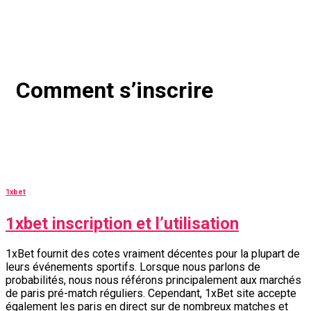
Comment s’inscrire
1xbet
1xbet inscription et l’utilisation
1xBet fournit des cotes vraiment décentes pour la plupart de
leurs événements sportifs. Lorsque nous parlons de
probabilités, nous nous référons principalement aux marchés
de paris pré-match réguliers. Cependant, 1xBet site accepte
également les paris en direct sur de nombreux matches et