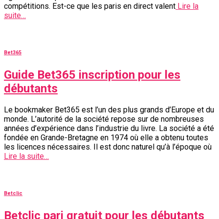
compétitions. Est-ce que les paris en direct valent
Lire la
suite…
Bet365
Guide Bet365 inscription pour les
débutants
Le bookmaker Bet365 est l’un des plus grands d’Europe et du
monde. L’autorité de la société repose sur de nombreuses
années d’expérience dans l’industrie du livre. La société a été
fondée en Grande-Bretagne en 1974 où elle a obtenu toutes
les licences nécessaires. Il est donc naturel qu’à l’époque où
Lire la suite…
Betclic
Betclic pari gratuit pour les débutants