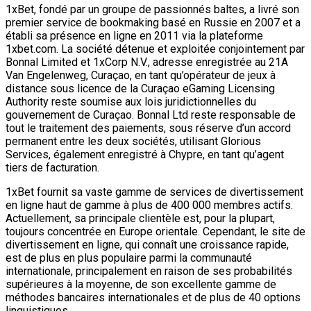
1xBet, fondé par un groupe de passionnés baltes, a livré son
premier service de bookmaking basé en Russie en 2007 et a
établi sa présence en ligne en 2011 via la plateforme
1xbet.com. La société détenue et exploitée conjointement par
Bonnal Limited et 1xCorp N.V., adresse enregistrée au 21A
Van Engelenweg, Curaçao, en tant qu’opérateur de jeux à
distance sous licence de la Curaçao eGaming Licensing
Authority reste soumise aux lois juridictionnelles du
gouvernement de Curaçao. Bonnal Ltd reste responsable de
tout le traitement des paiements, sous réserve d’un accord
permanent entre les deux sociétés, utilisant Glorious
Services, également enregistré à Chypre, en tant qu’agent
tiers de facturation.
1xBet fournit sa vaste gamme de services de divertissement
en ligne haut de gamme à plus de 400 000 membres actifs.
Actuellement, sa principale clientèle est, pour la plupart,
toujours concentrée en Europe orientale. Cependant, le site de
divertissement en ligne, qui connaît une croissance rapide,
est de plus en plus populaire parmi la communauté
internationale, principalement en raison de ses probabilités
supérieures à la moyenne, de son excellente gamme de
méthodes bancaires internationales et de plus de 40 options
linguistiques.