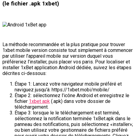
(le fichier .apk 1xbet)
La méthode recommandée et la plus pratique pour trouver
1xbet mobile version consiste tout simplement à commencer
par utiliser l’appareil mobile sur version duquel vous
préféreriez l’installer, puis placer vos paris. Pour localiser et
installer 1xBet application Android dédiée, suivez les étapes
décrites ci-dessous:
Étape 1: Lancez votre navigateur mobile préféré et
naviguez jusqu’à: https://1xbet.mobi/mobile/
Étape 2: sélectionnez l’icône Android et enregistrez le
fichier
1xbet apk
(.apk) dans votre dossier de
téléchargement.
Étape 3: lorsque le le téléchargement est terminé,
sélectionnez la notification terminée 1xBet.apk dans le
panneau des notifications, puis sélectionnez «installer»;
ou bien utilisez votre gestionnaire de fichiers préféré
pour ouvrir votre dossier de téléchargements. Cliquez