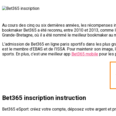
Au cours des cinq ou six dernières années, les récompenses in
bookmaker Bet365 a été reconnu, entre 2010 et 2013, comme l
Grande-Bretagne, où il a été nommé le meilleur bookmaker au mon
L’admission de Bet365 en ligne paris sportifs dans les plus 
est le membre d’EBAS et de l’ISSA. Pour maintenir son image, 
sports. En plus, c’est une meilleur app
Bet365 mobile
pour les 
Bet365 inscription instruction
Bet365 eSport: créez votre compte, déposez votre argent et pr