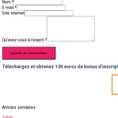
Nom
*
E-mail
*
Site internet
Qu’avez vous à l’esprit ?
Téléchargez et obtenez 130 euros de bonus d’inscrip
Articles similaires
1xbet