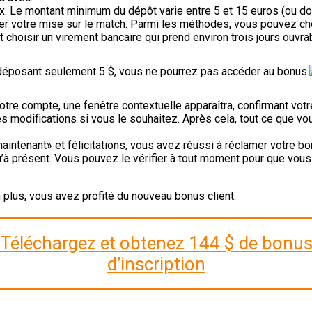
. Le montant minimum du dépôt varie entre 5 et 15 euros (ou dol
acer votre mise sur le match. Parmi les méthodes, vous pouvez ch
oisir un virement bancaire qui prend environ trois jours ouvra
 déposant seulement 5 $, vous ne pourrez pas accéder au bonus.
otre compte, une fenêtre contextuelle apparaîtra, confirmant vot
modifications si vous le souhaitez. Après cela, tout ce que vou
maintenant» et félicitations, vous avez réussi à réclamer votre bo
u’à présent. Vous pouvez le vérifier à tout moment pour que vou
plus, vous avez profité du nouveau bonus client.
Téléchargez et obtenez 144 $ de bonu
d’inscription