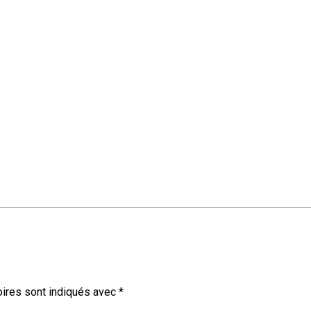
ires sont indiqués avec
*