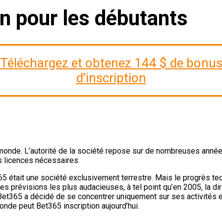
n pour les débutants
Téléchargez et obtenez 144 $ de bonu
d'inscription
nde. L’autorité de la société repose sur de nombreuses années d
s licences nécessaires.
et365 était une société exclusivement terrestre. Mais le progrès 
es prévisions les plus audacieuses, à tel point qu’en 2005, la di
365 a décidé de se concentrer uniquement sur ses activités en l
onde peut Bet365 inscription aujourd’hui.