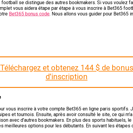
 football se distingue des autres bookmakers. Si vous voulez fa
mplet vous aidera étape par étape à vous inscrire à Bet365 footb
votre
Bet365 bonus code
. Nous allons vous guider pour Bet365 insc
Téléchargez et obtenez 144 $ de bonu
d'inscription
e
ur vous inscrire à votre compte Bet365 en ligne paris sportifs. J
uipes et tournois. Ensuite, après avoir consulté le site, ce qui m
raison avec d’autres bookmakers. En plus des sports habituels, l
n des meilleures options pour les débutants. En suivant les éta