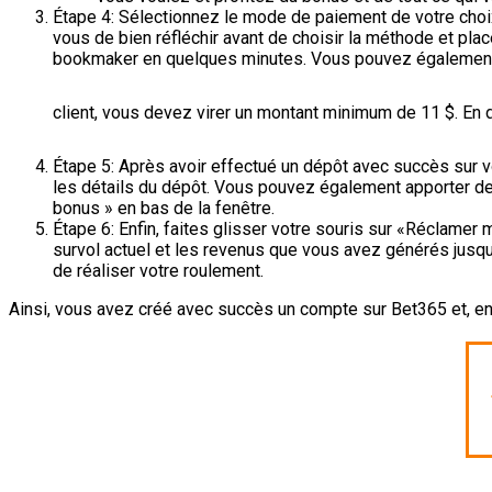
Étape 4: Sélectionnez le mode de paiement de votre choix
vous de bien réfléchir avant de choisir la méthode et pl
bookmaker en quelques minutes. Vous pouvez également ch
client, vous devez virer un montant minimum de 11 $. En
Étape 5: Après avoir effectué un dépôt avec succès sur v
les détails du dépôt. Vous pouvez également apporter des 
bonus » en bas de la fenêtre.
Étape 6: Enfin, faites glisser votre souris sur «Réclamer 
survol actuel et les revenus que vous avez générés jusq
de réaliser votre roulement.
Ainsi, vous avez créé avec succès un compte sur Bet365 et, en 