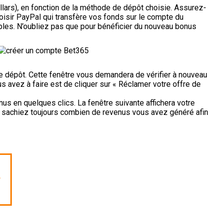
lars), en fonction de la méthode de dépôt choisie. Assurez-
oisir PayPal qui transfère vos fonds sur le compte du
bles. N’oubliez pas que pour bénéficier du nouveau bonus
re dépôt. Cette fenêtre vous demandera de vérifier à nouveau
s avez à faire est de cliquer sur « Réclamer votre offre de
nus en quelques clics. La fenêtre suivante affichera votre
s sachiez toujours combien de revenus vous avez généré afin
s