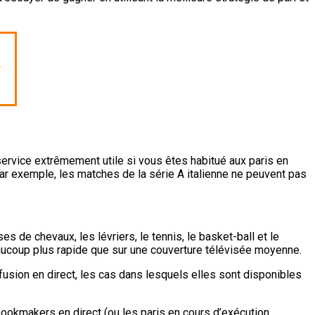
s
service extrêmement utile si vous êtes habitué aux paris en
Par exemple, les matches de la série A italienne ne peuvent pas
 de chevaux, les lévriers, le tennis, le basket-ball et le
eaucoup plus rapide que sur une couverture télévisée moyenne.
fusion en direct, les cas dans lesquels elles sont disponibles
bookmakers en direct (ou les paris en cours d’exécution,