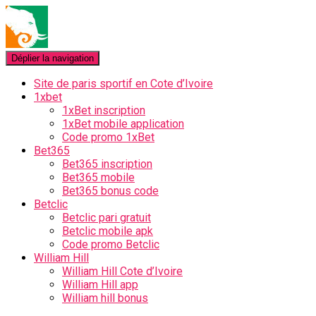
Déplier la navigation
Site de paris sportif en Cote d’Ivoire
1xbet
1xBet inscription
1xBet mobile application
Code promo 1xBet
Bet365
Bet365 inscription
Bet365 mobile
Bet365 bonus code
Betclic
Betclic pari gratuit
Betclic mobile apk
Сode promo Betclic
William Hill
William Hill Cote d’Ivoire
William Hill app
William hill bonus