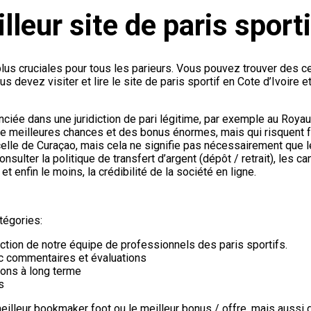
eur site de paris sporti
plus cruciales pour tous les parieurs. Vous pouvez trouver des c
 devez visiter et lire le site de pari
s sportif en Cote d’Ivoire
et
enciée dans une juridiction de pari légitime, par exemple au Roya
de meilleures chances et des bonus énormes, mais qui risquent for
elle de Curaçao, mais cela ne signifie pas nécessairement que l
nsulter la politique de transfert d’argent (dépôt / retrait), les can
t enfin le moins, la crédibilité de la société en ligne.
tégories:
tion de notre équipe de professionnels des paris sportifs.
 commentaires et évaluations
ons à long terme
s
lleur bookmaker foot ou le meilleur bonus / offre, mais aussi d’