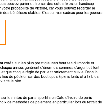
ous pouvez parier et lire sur des cotes fixes, un handicap
 votre probabilité de victoire, car vous pouvez regarder le
ir des bénéfices stables. C’est un vrai cadeau pour les joueurs.
s
ont cotés sur les plus prestigieuses bourses du monde et
t chaque année, génèrent d’énormes sommes d’argent et font
é et que chaque règle de pari est strictement suivie. Dans la
 lieu de pédaler sur des boutiques à paris lents et à faibles
isité le site.
s sur
les sites de paris sportifs en Cote d’Ivoire
de paris
oix de méthodes de paiement, en particulier lors du retrait de