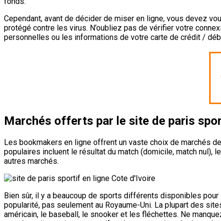
fonds.
Cependant, avant de décider de miser en ligne, vous devez vous 
protégé contre les virus. N’oubliez pas de vérifier votre connex
personnelles ou les informations de votre carte de crédit / débi
Marchés offerts par le site de paris spo
Les bookmakers en ligne offrent un vaste choix de marchés de 
populaires incluent le résultat du match (domicile, match nul), l
autres marchés.
Bien sûr, il y a beaucoup de sports différents disponibles pour 
popularité, pas seulement au Royaume-Uni. La plupart des sites 
américain, le baseball, le snooker et les fléchettes. Ne manqu