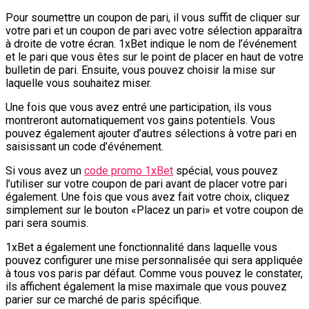
Pour soumettre un coupon de pari, il vous suffit de cliquer sur
votre pari et un coupon de pari avec votre sélection apparaîtra
à droite de votre écran. 1xBet indique le nom de l’événement
et le pari que vous êtes sur le point de placer en haut de votre
bulletin de pari. Ensuite, vous pouvez choisir la mise sur
laquelle vous souhaitez miser.
Une fois que vous avez entré une participation, ils vous
montreront automatiquement vos gains potentiels. Vous
pouvez également ajouter d’autres sélections à votre pari en
saisissant un code d’événement.
Si vous avez un
code promo 1xBet
spécial, vous pouvez
l’utiliser sur votre coupon de pari avant de placer votre pari
également. Une fois que vous avez fait votre choix, cliquez
simplement sur le bouton «Placez un pari» et votre coupon de
pari sera soumis.
1xBet a également une fonctionnalité dans laquelle vous
pouvez configurer une mise personnalisée qui sera appliquée
à tous vos paris par défaut. Comme vous pouvez le constater,
ils affichent également la mise maximale que vous pouvez
parier sur ce marché de paris spécifique.