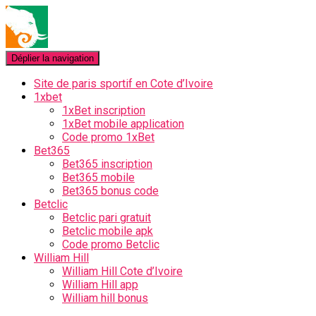
Déplier la navigation
Site de paris sportif en Cote d’Ivoire
1xbet
1xBet inscription
1xBet mobile application
Code promo 1xBet
Bet365
Bet365 inscription
Bet365 mobile
Bet365 bonus code
Betclic
Betclic pari gratuit
Betclic mobile apk
Сode promo Betclic
William Hill
William Hill Cote d’Ivoire
William Hill app
William hill bonus