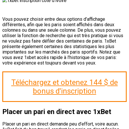
Vous pouvez choisir entre deux options d’affichage
différentes, afin que les paris soient affichés dans deux
colonnes ou dans une seule colonne. De plus, vous pouvez
utiliser la fonction de recherche qui est très pratique si vous
ne voulez pas faire défiler des centaines de paris. 1xBet
présente également certaines des statistiques les plus
importantes sur les marchés des paris sportifs. Notez que
vous avez 1xbet accès rapide à l’historique de vos paris:
votre expérience est toujours devant vos yeux.
Téléchargez et obtenez 144 $ de
bonus d'inscription
Placer un pari en direct avec 1xBet
Placer un pari en direct demande peu d’effort, voire aucun.