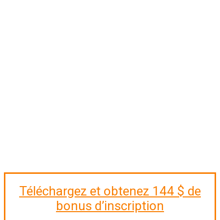
Téléchargez et obtenez 144 $ de
bonus d’inscription