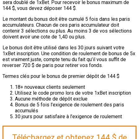
sera doublé de 1xBet. Pour recevoir le bonus maximum de
144 $, vous devez déposer 144 $.
Le montant du bonus doit être cumulé 5 fois dans les paris
accumulateurs. Chacun de ces paris accumulateur doit
contenir 3 sélections ou plus. Au moins 3 de vos sélections
doivent avoir une cote de 1,40 ou plus.
Le bonus doit être utilisé dans les 30 jours suivant votre
1xBet inscription. Une condition de roulement de bonus de 5x
est vraiment juste, compte tenu du fait qu’il vous suffit de
reverser 720 $ de paris pour retirer vos fonds.
Termes clés pour le bonus de premier dépôt de 144 $
18+ nouveaux clients seulement
Utilisez le code promo lors de votre 1xBet inscription
Aucune méthode de dépôt exclue
Bonus de 5 fois l’exigence de roulement des paris
accumulés
30 jours pour satisfaire à l’exigence de roulement
Téléchargez et obtenez 144 $ de