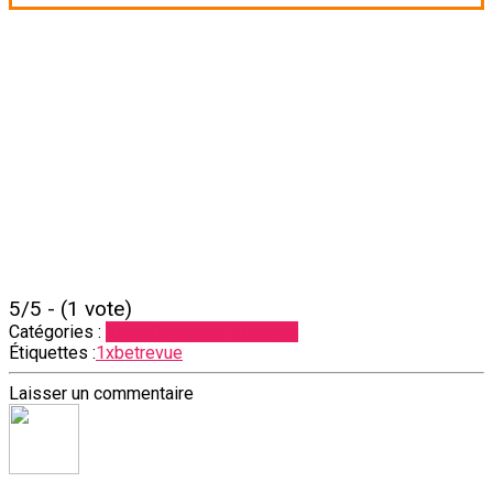
5/5 - (1 vote)
Catégories :
1xbet
Comment s'inscrire
Étiquettes :
1xbet
revue
Laisser un commentaire