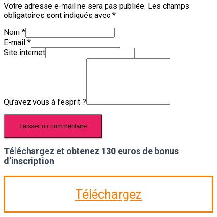
Votre adresse e-mail ne sera pas publiée.
Les champs
obligatoires sont indiqués avec
*
Nom
*
E-mail
*
Site internet
Qu’avez vous à l’esprit ?
Téléchargez et obtenez 130 euros de bonus
d’inscription
Téléchargez